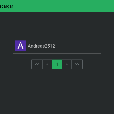
scargar
Andreas2512
<<
<
1
>
>>